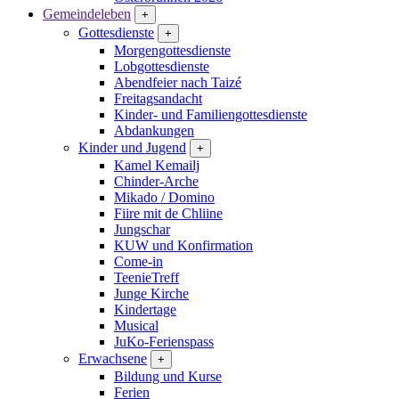
Gemeindeleben
+
Gottesdienste
+
Morgengottesdienste
Lobgottesdienste
Abendfeier nach Taizé
Freitagsandacht
Kinder- und Familien­gottesdienste
Abdankungen
Kinder und Jugend
+
Kamel Kemailj
Chinder-Arche
Mikado / Domino
Fiire mit de Chliine
Jungschar
KUW und Konfirmation
Come-in
TeenieTreff
Junge Kirche
Kindertage
Musical
JuKo-Ferienspass
Erwachsene
+
Bildung und Kurse
Ferien