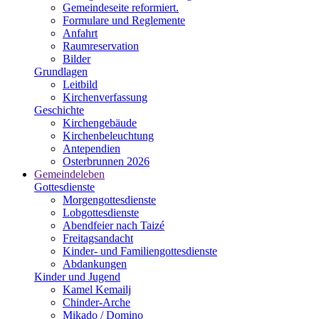
Gemeindeseite reformiert.
Formulare und Reglemente
Anfahrt
Raumreservation
Bilder
Grundlagen
Leitbild
Kirchenverfassung
Geschichte
Kirchengebäude
Kirchenbeleuchtung
Antependien
Osterbrunnen 2026
Gemeindeleben
Gottesdienste
Morgengottesdienste
Lobgottesdienste
Abendfeier nach Taizé
Freitagsandacht
Kinder- und Familien­gottesdienste
Abdankungen
Kinder und Jugend
Kamel Kemailj
Chinder-Arche
Mikado / Domino