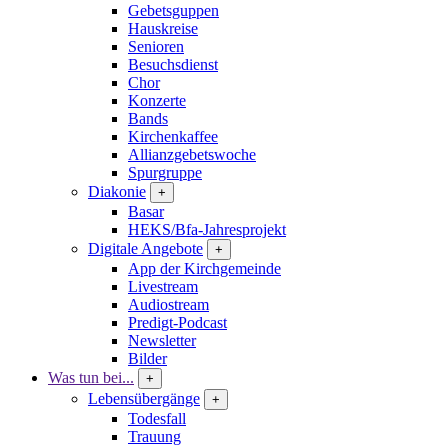
Gebetsguppen
Hauskreise
Senioren
Besuchsdienst
Chor
Konzerte
Bands
Kirchenkaffee
Allianzgebetswoche
Spurgruppe
Diakonie
+
Basar
HEKS/Bfa-Jahresprojekt
Digitale Angebote
+
App der Kirchgemeinde
Livestream
Audiostream
Predigt-Podcast
Newsletter
Bilder
Was tun bei...
+
Lebensübergänge
+
Todesfall
Trauung