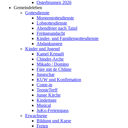
Osterbrunnen 2026
Gemeindeleben
Gottesdienste
Morgengottesdienste
Lobgottesdienste
Abendfeier nach Taizé
Freitagsandacht
Kinder- und Familien­gottesdienste
Abdankungen
Kinder und Jugend
Kamel Kemailj
Chinder-Arche
Mikado / Domino
Fiire mit de Chliine
Jungschar
KUW und Konfirmation
Come-in
TeenieTreff
Junge Kirche
Kindertage
Musical
JuKo-Ferienspass
Erwachsene
Bildung und Kurse
Ferien