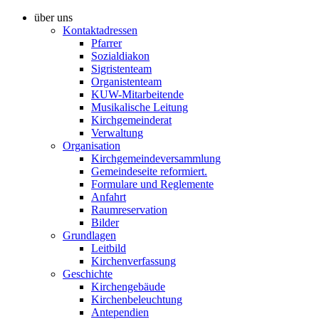
über uns
Kontaktadressen
Pfarrer
Sozialdiakon
Sigristenteam
Organistenteam
KUW-Mitarbeitende
Musikalische Leitung
Kirchgemeinderat
Verwaltung
Organisation
Kirchgemeindeversammlung
Gemeindeseite reformiert.
Formulare und Reglemente
Anfahrt
Raumreservation
Bilder
Grundlagen
Leitbild
Kirchenverfassung
Geschichte
Kirchengebäude
Kirchenbeleuchtung
Antependien