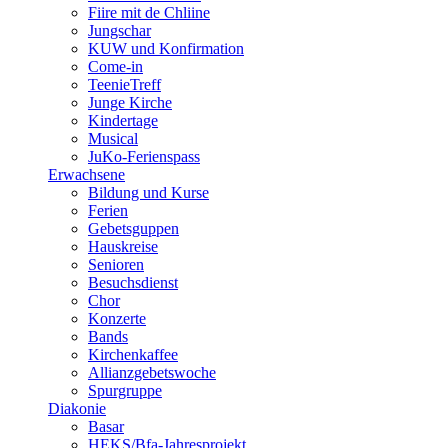
Fiire mit de Chliine
Jungschar
KUW und Konfirmation
Come-in
TeenieTreff
Junge Kirche
Kindertage
Musical
JuKo-Ferienspass
Erwachsene
Bildung und Kurse
Ferien
Gebetsguppen
Hauskreise
Senioren
Besuchsdienst
Chor
Konzerte
Bands
Kirchenkaffee
Allianzgebetswoche
Spurgruppe
Diakonie
Basar
HEKS/Bfa-Jahresprojekt