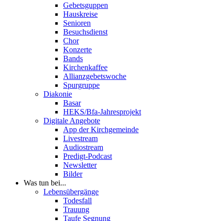
Gebetsguppen
Hauskreise
Senioren
Besuchsdienst
Chor
Konzerte
Bands
Kirchenkaffee
Allianzgebetswoche
Spurgruppe
Diakonie
Basar
HEKS/Bfa-Jahresprojekt
Digitale Angebote
App der Kirchgemeinde
Livestream
Audiostream
Predigt-Podcast
Newsletter
Bilder
Was tun bei...
Lebensübergänge
Todesfall
Trauung
Taufe Segnung