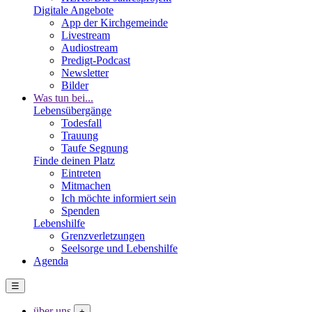
Digitale Angebote
App der Kirchgemeinde
Livestream
Audiostream
Predigt-Podcast
Newsletter
Bilder
Was tun bei...
Lebensübergänge
Todesfall
Trauung
Taufe Segnung
Finde deinen Platz
Eintreten
Mitmachen
Ich möchte informiert sein
Spenden
Lebenshilfe
Grenzverletzungen
Seelsorge und Lebenshilfe
Agenda
☰
über uns
+