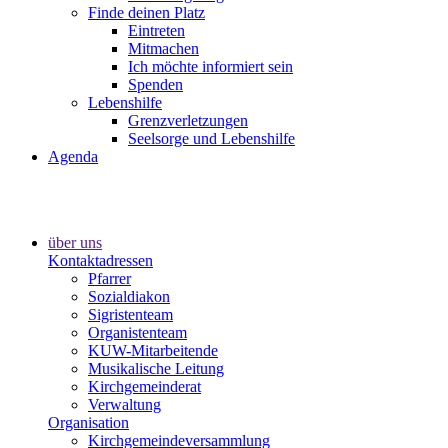
Finde deinen Platz
Eintreten
Mitmachen
Ich möchte informiert sein
Spenden
Lebenshilfe
Grenzverletzungen
Seelsorge und Lebenshilfe
Agenda
über uns
Kontaktadressen
Pfarrer
Sozialdiakon
Sigristenteam
Organistenteam
KUW-Mitarbeitende
Musikalische Leitung
Kirchgemeinderat
Verwaltung
Organisation
Kirchgemeindeversammlung