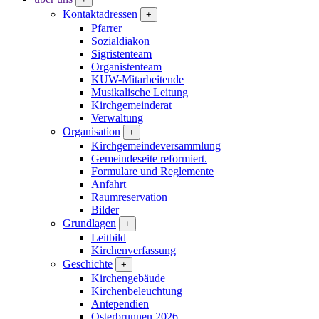
Kontaktadressen
+
Pfarrer
Sozialdiakon
Sigristenteam
Organistenteam
KUW-Mitarbeitende
Musikalische Leitung
Kirchgemeinderat
Verwaltung
Organisation
+
Kirchgemeindeversammlung
Gemeindeseite reformiert.
Formulare und Reglemente
Anfahrt
Raumreservation
Bilder
Grundlagen
+
Leitbild
Kirchenverfassung
Geschichte
+
Kirchengebäude
Kirchenbeleuchtung
Antependien
Osterbrunnen 2026