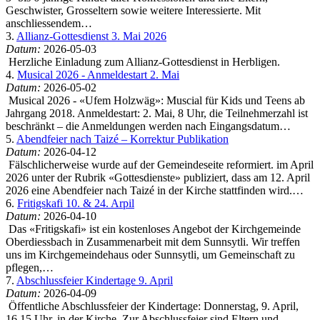
Geschwister, Grosseltern sowie weitere Interessierte. Mit
anschliessendem…
3.
Allianz-Gottesdienst 3. Mai 2026
Datum:
2026-05-03
Herzliche Einladung zum Allianz-Gottesdienst in Herbligen.
4.
Musical 2026 - Anmeldestart 2. Mai
Datum:
2026-05-02
Musical 2026 - «Ufem Holzwäg»: Muscial für Kids und Teens ab
Jahrgang 2018. Anmeldestart: 2. Mai, 8 Uhr, die Teilnehmerzahl ist
beschränkt – die Anmeldungen werden nach Eingangsdatum…
5.
Abendfeier nach Taizé – Korrektur Publikation
Datum:
2026-04-12
Fälschlicherweise wurde auf der Gemeindeseite reformiert. im April
2026 unter der Rubrik «Gottesdienste» publiziert, dass am 12. April
2026 eine Abendfeier nach Taizé in der Kirche stattfinden wird.…
6.
Fritigskafi 10. & 24. Arpil
Datum:
2026-04-10
Das «Fritigskafi» ist ein kostenloses Angebot der Kirchgemeinde
Oberdiessbach in Zusammenarbeit mit dem Sunnsytli. Wir treffen
uns im Kirchgemeindehaus oder Sunnsytli, um Gemeinschaft zu
pflegen,…
7.
Abschlussfeier Kindertage 9. April
Datum:
2026-04-09
Öffentliche Abschlussfeier der Kindertage: Donnerstag, 9. April,
16.15 Uhr, in der Kirche. Zur Abschlussfeier sind Eltern und