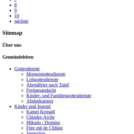
8
9
10
nächste
Sitemap
Über uns
Gemeindeleben
Gottesdienste
Morgengottesdienste
Lobgottesdienste
Abendfeier nach Taizé
Freitagsandacht
Kinder- und Familien­gottesdienste
Abdankungen
Kinder und Jugend
Kamel Kemailj
Chinder-Arche
Mikado / Domino
Fiire mit de Chliine
Jungschar