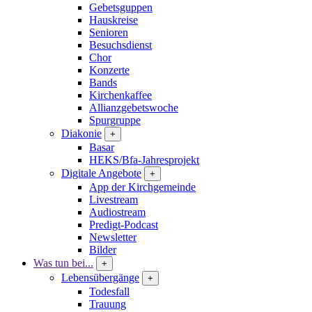
Gebetsguppen
Hauskreise
Senioren
Besuchsdienst
Chor
Konzerte
Bands
Kirchenkaffee
Allianzgebetswoche
Spurgruppe
Diakonie
+
Basar
HEKS/Bfa-Jahresprojekt
Digitale Angebote
+
App der Kirchgemeinde
Livestream
Audiostream
Predigt-Podcast
Newsletter
Bilder
Was tun bei...
+
Lebensübergänge
+
Todesfall
Trauung