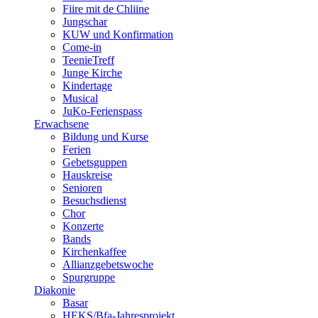
Fiire mit de Chliine
Jungschar
KUW und Konfirmation
Come-in
TeenieTreff
Junge Kirche
Kindertage
Musical
JuKo-Ferienspass
Erwachsene
Bildung und Kurse
Ferien
Gebetsguppen
Hauskreise
Senioren
Besuchsdienst
Chor
Konzerte
Bands
Kirchenkaffee
Allianzgebetswoche
Spurgruppe
Diakonie
Basar
HEKS/Bfa-Jahresprojekt