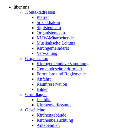
über uns
Kontaktadressen
Pfarrer
Sozialdiakon
Sigristenteam
Organistenteam
KUW-Mitarbeitende
Musikalische Leitung
Kirchgemeinderat
Verwaltung
Organisation
Kirchgemeindeversammlung
Gemeindeseite reformiert.
Formulare und Reglemente
Anfahrt
Raumreservation
Bilder
Grundlagen
Leitbild
Kirchenverfassung
Geschichte
Kirchengebäude
Kirchenbeleuchtung
Antependien