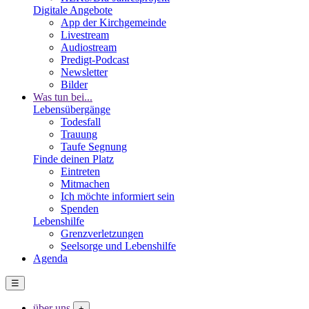
Digitale Angebote
App der Kirchgemeinde
Livestream
Audiostream
Predigt-Podcast
Newsletter
Bilder
Was tun bei...
Lebensübergänge
Todesfall
Trauung
Taufe Segnung
Finde deinen Platz
Eintreten
Mitmachen
Ich möchte informiert sein
Spenden
Lebenshilfe
Grenzverletzungen
Seelsorge und Lebenshilfe
Agenda
☰
über uns
+