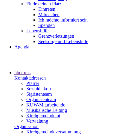
Finde deinen Platz
Eintreten
Mitmachen
Ich möchte informiert sein
Spenden
Lebenshilfe
Grenzverletzungen
Seelsorge und Lebenshilfe
Agenda
über uns
Kontaktadressen
Pfarrer
Sozialdiakon
Sigristenteam
Organistenteam
KUW-Mitarbeitende
Musikalische Leitung
Kirchgemeinderat
Verwaltung
Organisation
Kirchgemeindeversammlung