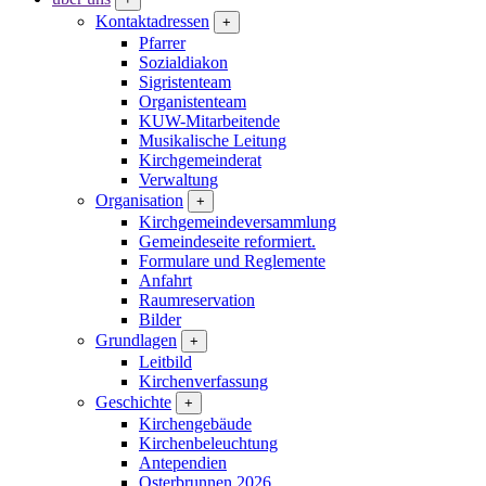
Kontaktadressen
+
Pfarrer
Sozialdiakon
Sigristenteam
Organistenteam
KUW-Mitarbeitende
Musikalische Leitung
Kirchgemeinderat
Verwaltung
Organisation
+
Kirchgemeindeversammlung
Gemeindeseite reformiert.
Formulare und Reglemente
Anfahrt
Raumreservation
Bilder
Grundlagen
+
Leitbild
Kirchenverfassung
Geschichte
+
Kirchengebäude
Kirchenbeleuchtung
Antependien
Osterbrunnen 2026