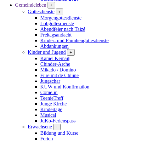
Gemeindeleben
+
Gottesdienste
+
Morgengottesdienste
Lobgottesdienste
Abendfeier nach Taizé
Freitagsandacht
Kinder- und Familien­gottesdienste
Abdankungen
Kinder und Jugend
+
Kamel Kemailj
Chinder-Arche
Mikado / Domino
Fiire mit de Chliine
Jungschar
KUW und Konfirmation
Come-in
TeenieTreff
Junge Kirche
Kindertage
Musical
JuKo-Ferienspass
Erwachsene
+
Bildung und Kurse
Ferien