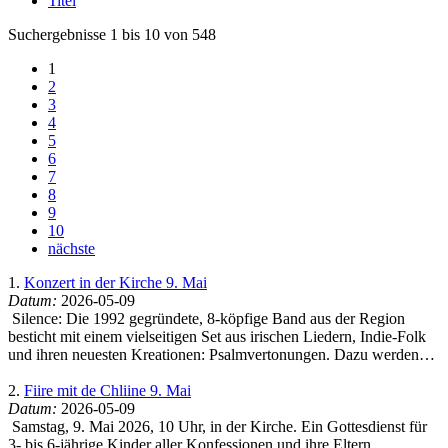
Titel
Suchergebnisse 1 bis 10 von 548
1
2
3
4
5
6
7
8
9
10
nächste
1.
Konzert in der Kirche 9. Mai
Datum:
2026-05-09
Silence: Die 1992 gegründete, 8-köpfige Band aus der Region
besticht mit einem vielseitigen Set aus irischen Liedern, Indie-Folk
und ihren neuesten Kreationen: Psalmvertonungen. Dazu werden…
2.
Fiire mit de Chliine 9. Mai
Datum:
2026-05-09
Samstag, 9. Mai 2026, 10 Uhr, in der Kirche. Ein Gottesdienst für
3- bis 6-jährige Kinder aller Konfessionen und ihre Eltern,