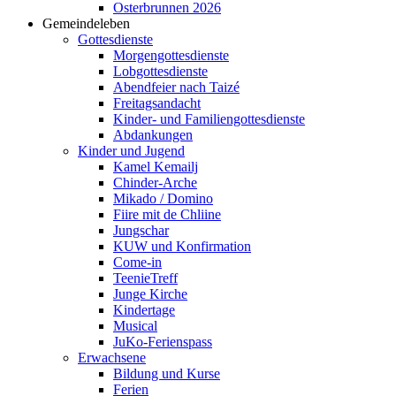
Osterbrunnen 2026
Gemeindeleben
Gottesdienste
Morgengottesdienste
Lobgottesdienste
Abendfeier nach Taizé
Freitagsandacht
Kinder- und Familien­gottesdienste
Abdankungen
Kinder und Jugend
Kamel Kemailj
Chinder-Arche
Mikado / Domino
Fiire mit de Chliine
Jungschar
KUW und Konfirmation
Come-in
TeenieTreff
Junge Kirche
Kindertage
Musical
JuKo-Ferienspass
Erwachsene
Bildung und Kurse
Ferien