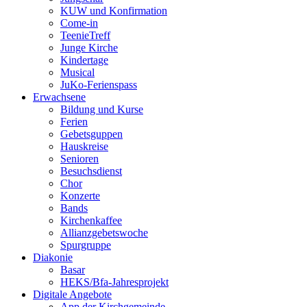
KUW und Konfirmation
Come-in
TeenieTreff
Junge Kirche
Kindertage
Musical
JuKo-Ferienspass
Erwachsene
Bildung und Kurse
Ferien
Gebetsguppen
Hauskreise
Senioren
Besuchsdienst
Chor
Konzerte
Bands
Kirchenkaffee
Allianzgebetswoche
Spurgruppe
Diakonie
Basar
HEKS/Bfa-Jahresprojekt
Digitale Angebote
App der Kirchgemeinde