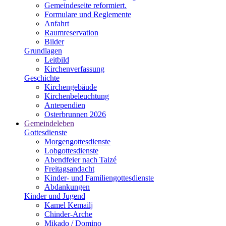
Gemeindeseite reformiert.
Formulare und Reglemente
Anfahrt
Raumreservation
Bilder
Grundlagen
Leitbild
Kirchenverfassung
Geschichte
Kirchengebäude
Kirchenbeleuchtung
Antependien
Osterbrunnen 2026
Gemeindeleben
Gottesdienste
Morgengottesdienste
Lobgottesdienste
Abendfeier nach Taizé
Freitagsandacht
Kinder- und Familien­gottesdienste
Abdankungen
Kinder und Jugend
Kamel Kemailj
Chinder-Arche
Mikado / Domino