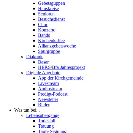
Gebetsguppen
Hauskreise
Senioren
Besuchsdienst
Chor
Konzerte
Bands
Kirchenkaffee
Allianzgebetswoche
Spurgruppe
Diakonie
Basar
HEKS/Bfa-Jahresprojekt
Digitale Angebote
App der Kirchgemeinde
Livestream
Audiostream
Predigt-Podcast
Newsletter
Bilder
Was tun bei...
Lebensübergänge
Todesfall
Trauung
Taufe Segnung