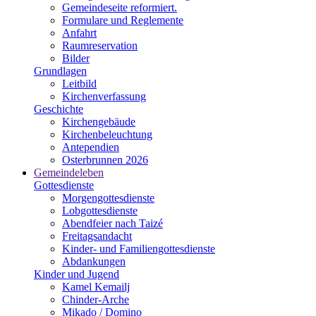
Gemeindeseite reformiert.
Formulare und Reglemente
Anfahrt
Raumreservation
Bilder
Grundlagen
Leitbild
Kirchenverfassung
Geschichte
Kirchengebäude
Kirchenbeleuchtung
Antependien
Osterbrunnen 2026
Gemeindeleben
Gottesdienste
Morgengottesdienste
Lobgottesdienste
Abendfeier nach Taizé
Freitagsandacht
Kinder- und Familien­gottesdienste
Abdankungen
Kinder und Jugend
Kamel Kemailj
Chinder-Arche
Mikado / Domino