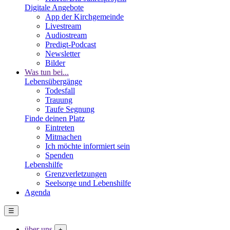
Digitale Angebote
App der Kirchgemeinde
Livestream
Audiostream
Predigt-Podcast
Newsletter
Bilder
Was tun bei...
Lebensübergänge
Todesfall
Trauung
Taufe Segnung
Finde deinen Platz
Eintreten
Mitmachen
Ich möchte informiert sein
Spenden
Lebenshilfe
Grenzverletzungen
Seelsorge und Lebenshilfe
Agenda
☰
über uns
+