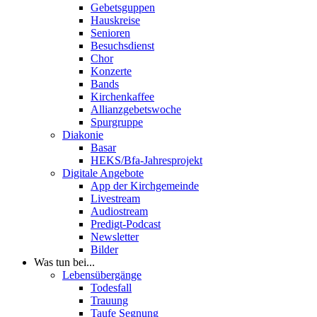
Gebetsguppen
Hauskreise
Senioren
Besuchsdienst
Chor
Konzerte
Bands
Kirchenkaffee
Allianzgebetswoche
Spurgruppe
Diakonie
Basar
HEKS/Bfa-Jahresprojekt
Digitale Angebote
App der Kirchgemeinde
Livestream
Audiostream
Predigt-Podcast
Newsletter
Bilder
Was tun bei...
Lebensübergänge
Todesfall
Trauung
Taufe Segnung