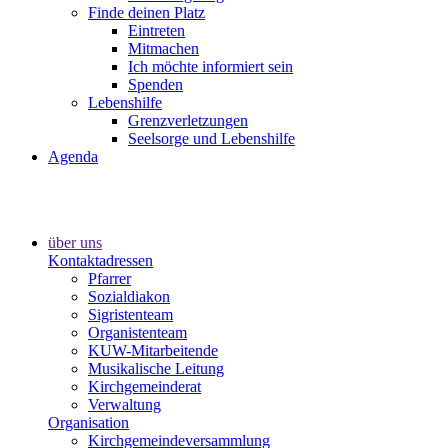
Finde deinen Platz
Eintreten
Mitmachen
Ich möchte informiert sein
Spenden
Lebenshilfe
Grenzverletzungen
Seelsorge und Lebenshilfe
Agenda
über uns
Kontaktadressen
Pfarrer
Sozialdiakon
Sigristenteam
Organistenteam
KUW-Mitarbeitende
Musikalische Leitung
Kirchgemeinderat
Verwaltung
Organisation
Kirchgemeindeversammlung