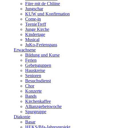
Fiire mit de Chliine
Jungschar
KUW und Konfirmation
Come-in
TeenieTreff
Junge Kirche
Kindertage
Musical
JuKo-Ferienspass
Erwachsene
Bildung und Kurse
Ferien
Gebetsguppen
Hauskreise
Senioren
Besuchsdienst
Chor
Konzerte
Bands
Kirchenkaffee
Allianzgebetswoche
Spurgruppe
Diakonie
Basar
HEKS/Bfa-Jahresprojekt