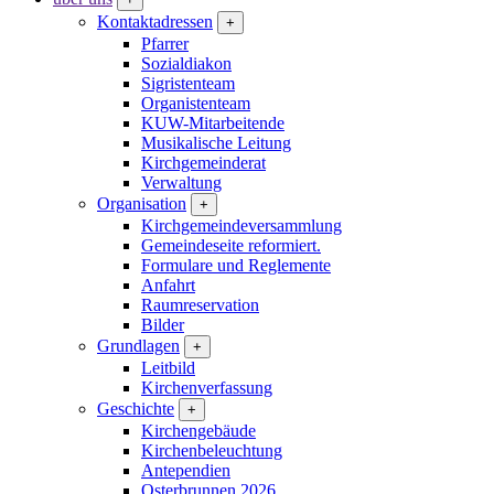
Kontaktadressen
+
Pfarrer
Sozialdiakon
Sigristenteam
Organistenteam
KUW-Mitarbeitende
Musikalische Leitung
Kirchgemeinderat
Verwaltung
Organisation
+
Kirchgemeindeversammlung
Gemeindeseite reformiert.
Formulare und Reglemente
Anfahrt
Raumreservation
Bilder
Grundlagen
+
Leitbild
Kirchenverfassung
Geschichte
+
Kirchengebäude
Kirchenbeleuchtung
Antependien
Osterbrunnen 2026