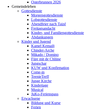
Osterbrunnen 2026
Gemeindeleben
Gottesdienste
Morgengottesdienste
Lobgottesdienste
Abendfeier nach Taizé
Freitagsandacht
Kinder- und Familien­gottesdienste
Abdankungen
Kinder und Jugend
Kamel Kemailj
Chinder-Arche
Mikado / Domino
Fiire mit de Chliine
Jungschar
KUW und Konfirmation
Come-in
TeenieTreff
Junge Kirche
Kindertage
Musical
JuKo-Ferienspass
Erwachsene
Bildung und Kurse
Ferien