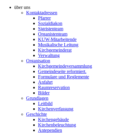
über uns
Kontaktadressen
Pfarrer
Sozialdiakon
Sigristenteam
Organistenteam
KUW-Mitarbeitende
Musikalische Leitung
Kirchgemeinderat
Verwaltung
Organisation
Kirchgemeindeversammlung
Gemeindeseite reformiert.
Formulare und Reglemente
Anfahrt
Raumreservation
Bilder
Grundlagen
Leitbild
Kirchenverfassung
Geschichte
Kirchengebäude
Kirchenbeleuchtung
Antependien