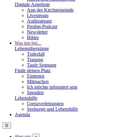
Digitale Angebote
App der Kirchgemeinde
Livestream
Audiostream
Predigt-Podcast
Newsletter
Bilder
Was tun bei...
Lebensübergänge
Todesfall
Trauung
Taufe Segnung
Finde deinen Platz
Eintreten
Mitmachen
Ich möchte informiert sein
Spenden
Lebenshilfe
Grenzverletzungen
Seelsorge und Lebenshilfe
Agenda
☰
über uns
+