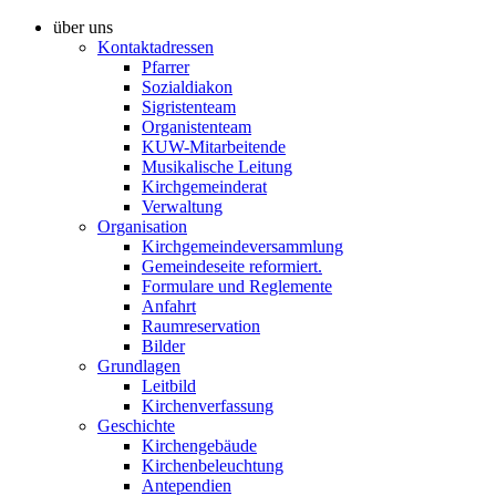
über uns
Kontaktadressen
Pfarrer
Sozialdiakon
Sigristenteam
Organistenteam
KUW-Mitarbeitende
Musikalische Leitung
Kirchgemeinderat
Verwaltung
Organisation
Kirchgemeindeversammlung
Gemeindeseite reformiert.
Formulare und Reglemente
Anfahrt
Raumreservation
Bilder
Grundlagen
Leitbild
Kirchenverfassung
Geschichte
Kirchengebäude
Kirchenbeleuchtung
Antependien