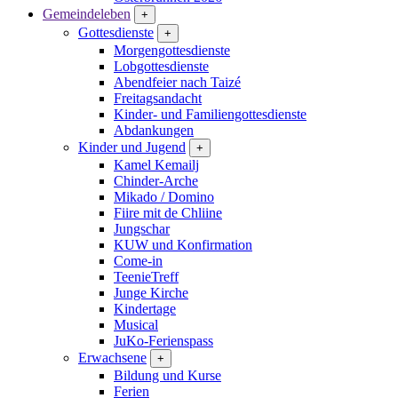
Gemeindeleben
+
Gottesdienste
+
Morgengottesdienste
Lobgottesdienste
Abendfeier nach Taizé
Freitagsandacht
Kinder- und Familien­gottesdienste
Abdankungen
Kinder und Jugend
+
Kamel Kemailj
Chinder-Arche
Mikado / Domino
Fiire mit de Chliine
Jungschar
KUW und Konfirmation
Come-in
TeenieTreff
Junge Kirche
Kindertage
Musical
JuKo-Ferienspass
Erwachsene
+
Bildung und Kurse
Ferien