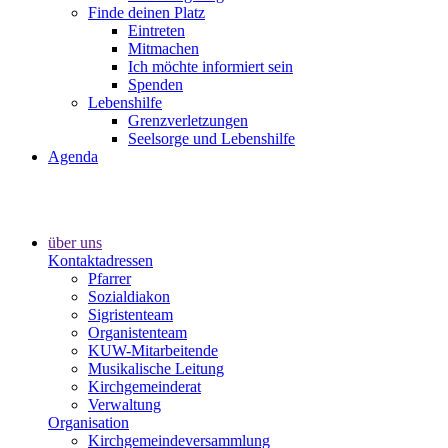
Finde deinen Platz
Eintreten
Mitmachen
Ich möchte informiert sein
Spenden
Lebenshilfe
Grenzverletzungen
Seelsorge und Lebenshilfe
Agenda
über uns
Kontaktadressen
Pfarrer
Sozialdiakon
Sigristenteam
Organistenteam
KUW-Mitarbeitende
Musikalische Leitung
Kirchgemeinderat
Verwaltung
Organisation
Kirchgemeindeversammlung