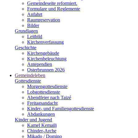
Gemeindeseite reformiert.
Formulare und Reglemente
Anfahrt
Raumreservation
Bilder
Grundlagen
Leitbild
Kirchenverfassung
Geschichte
Kirchengebäude
Kirchenbeleuchtung
Antependien
Osterbrunnen 2026
Gemeindeleben
Gottesdienste
Morgengottesdienste
Lobgottesdienste
Abendfeier nach Taizé
Freitagsandacht
Kinder- und Familien­gottesdienste
Abdankungen
Kinder und Jugend
Kamel Kemailj
Chinder-Arche
Mikado / Domino