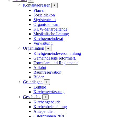
Kontaktadressen
+
Pfarrer
Sozialdiakon
Sigristenteam
Organistenteam
KUW-Mitarbeitende
Musikalische Leitung
Kirchgemeinderat
Verwaltung
Organisation
+
Kirchgemeindeversammlung
Gemeindeseite reformiert.
Formulare und Reglemente
Anfahrt
Raumreservation
Bilder
Grundlagen
+
Leitbild
Kirchenverfassung
Geschichte
+
Kirchengebäude
Kirchenbeleuchtung
Antependien
Osterbrunnen 2026