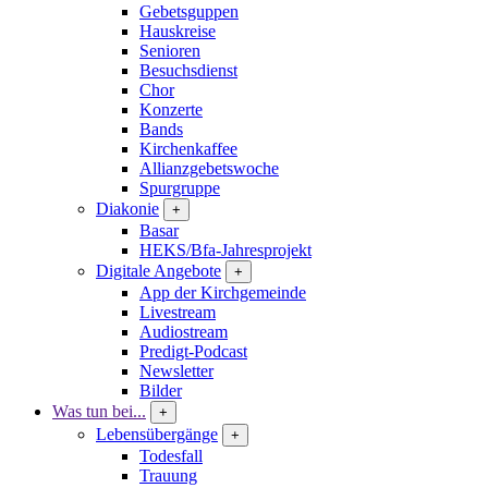
Gebetsguppen
Hauskreise
Senioren
Besuchsdienst
Chor
Konzerte
Bands
Kirchenkaffee
Allianzgebetswoche
Spurgruppe
Diakonie
+
Basar
HEKS/Bfa-Jahresprojekt
Digitale Angebote
+
App der Kirchgemeinde
Livestream
Audiostream
Predigt-Podcast
Newsletter
Bilder
Was tun bei...
+
Lebensübergänge
+
Todesfall
Trauung