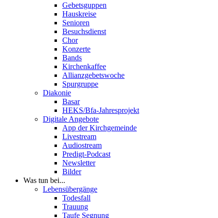
Gebetsguppen
Hauskreise
Senioren
Besuchsdienst
Chor
Konzerte
Bands
Kirchenkaffee
Allianzgebetswoche
Spurgruppe
Diakonie
Basar
HEKS/Bfa-Jahresprojekt
Digitale Angebote
App der Kirchgemeinde
Livestream
Audiostream
Predigt-Podcast
Newsletter
Bilder
Was tun bei...
Lebensübergänge
Todesfall
Trauung
Taufe Segnung