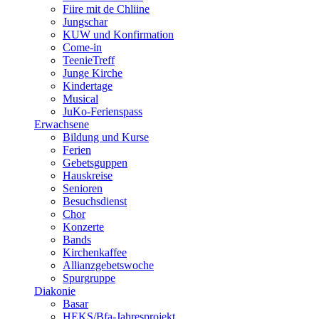
Fiire mit de Chliine
Jungschar
KUW und Konfirmation
Come-in
TeenieTreff
Junge Kirche
Kindertage
Musical
JuKo-Ferienspass
Erwachsene
Bildung und Kurse
Ferien
Gebetsguppen
Hauskreise
Senioren
Besuchsdienst
Chor
Konzerte
Bands
Kirchenkaffee
Allianzgebetswoche
Spurgruppe
Diakonie
Basar
HEKS/Bfa-Jahresprojekt