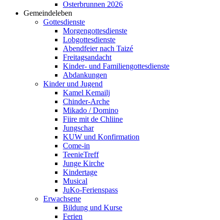
Osterbrunnen 2026
Gemeindeleben
Gottesdienste
Morgengottesdienste
Lobgottesdienste
Abendfeier nach Taizé
Freitagsandacht
Kinder- und Familien­gottesdienste
Abdankungen
Kinder und Jugend
Kamel Kemailj
Chinder-Arche
Mikado / Domino
Fiire mit de Chliine
Jungschar
KUW und Konfirmation
Come-in
TeenieTreff
Junge Kirche
Kindertage
Musical
JuKo-Ferienspass
Erwachsene
Bildung und Kurse
Ferien