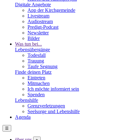
Digitale Angebote
App der Kirchgemeinde
Livestream
Audiostream
Predigt-Podcast
Newsletter
Bilder
Was tun bei...
Lebensübergänge
Todesfall
Trauung
Taufe Segnung
Finde deinen Platz
Eintreten
Mitmachen
Ich möchte informiert sein
Spenden
Lebenshilfe
Grenzverletzungen
Seelsorge und Lebenshilfe
Agenda
☰
über uns
+