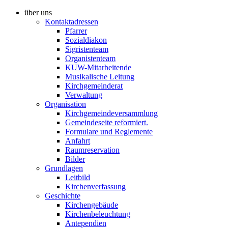
über uns
Kontaktadressen
Pfarrer
Sozialdiakon
Sigristenteam
Organistenteam
KUW-Mitarbeitende
Musikalische Leitung
Kirchgemeinderat
Verwaltung
Organisation
Kirchgemeindeversammlung
Gemeindeseite reformiert.
Formulare und Reglemente
Anfahrt
Raumreservation
Bilder
Grundlagen
Leitbild
Kirchenverfassung
Geschichte
Kirchengebäude
Kirchenbeleuchtung
Antependien