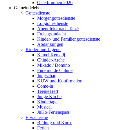
Osterbrunnen 2026
Gemeindeleben
Gottesdienste
Morgengottesdienste
Lobgottesdienste
Abendfeier nach Taizé
Freitagsandacht
Kinder- und Familien­gottesdienste
Abdankungen
Kinder und Jugend
Kamel Kemailj
Chinder-Arche
Mikado / Domino
Fiire mit de Chliine
Jungschar
KUW und Konfirmation
Come-in
TeenieTreff
Junge Kirche
Kindertage
Musical
JuKo-Ferienspass
Erwachsene
Bildung und Kurse
Ferien