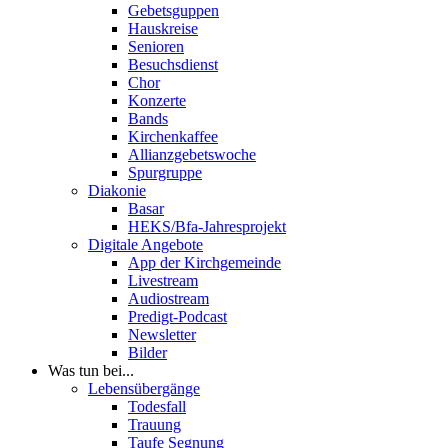
Gebetsguppen
Hauskreise
Senioren
Besuchsdienst
Chor
Konzerte
Bands
Kirchenkaffee
Allianzgebetswoche
Spurgruppe
Diakonie
Basar
HEKS/Bfa-Jahresprojekt
Digitale Angebote
App der Kirchgemeinde
Livestream
Audiostream
Predigt-Podcast
Newsletter
Bilder
Was tun bei...
Lebensübergänge
Todesfall
Trauung
Taufe Segnung