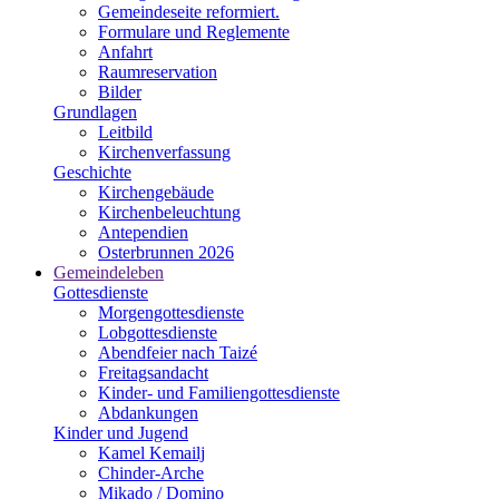
Gemeindeseite reformiert.
Formulare und Reglemente
Anfahrt
Raumreservation
Bilder
Grundlagen
Leitbild
Kirchenverfassung
Geschichte
Kirchengebäude
Kirchenbeleuchtung
Antependien
Osterbrunnen 2026
Gemeindeleben
Gottesdienste
Morgengottesdienste
Lobgottesdienste
Abendfeier nach Taizé
Freitagsandacht
Kinder- und Familien­gottesdienste
Abdankungen
Kinder und Jugend
Kamel Kemailj
Chinder-Arche
Mikado / Domino