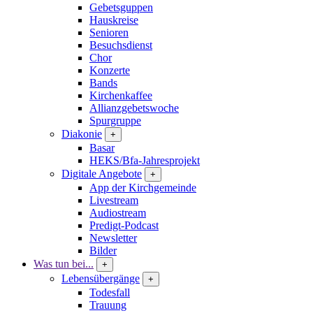
Gebetsguppen
Hauskreise
Senioren
Besuchsdienst
Chor
Konzerte
Bands
Kirchenkaffee
Allianzgebetswoche
Spurgruppe
Diakonie
+
Basar
HEKS/Bfa-Jahresprojekt
Digitale Angebote
+
App der Kirchgemeinde
Livestream
Audiostream
Predigt-Podcast
Newsletter
Bilder
Was tun bei...
+
Lebensübergänge
+
Todesfall
Trauung