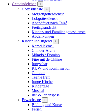
Gemeindeleben
+
Gottesdienste
+
Morgengottesdienste
Lobgottesdienste
Abendfeier nach Taizé
Freitagsandacht
Kinder- und Familien­gottesdienste
Abdankungen
Kinder und Jugend
+
Kamel Kemailj
Chinder-Arche
Mikado / Domino
Fiire mit de Chliine
Jungschar
KUW und Konfirmation
Come-in
TeenieTreff
Junge Kirche
Kindertage
Musical
JuKo-Ferienspass
Erwachsene
+
Bildung und Kurse
Ferien