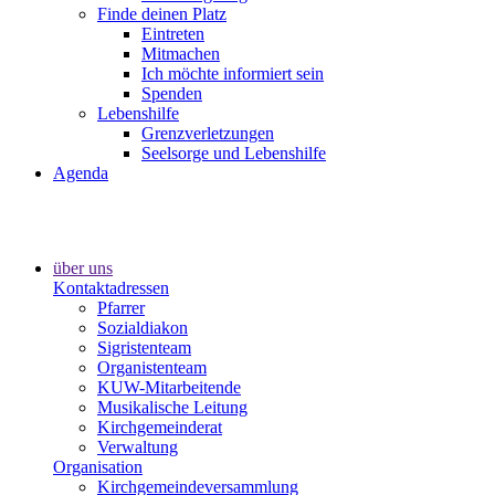
Finde deinen Platz
Eintreten
Mitmachen
Ich möchte informiert sein
Spenden
Lebenshilfe
Grenzverletzungen
Seelsorge und Lebenshilfe
Agenda
über uns
Kontaktadressen
Pfarrer
Sozialdiakon
Sigristenteam
Organistenteam
KUW-Mitarbeitende
Musikalische Leitung
Kirchgemeinderat
Verwaltung
Organisation
Kirchgemeindeversammlung