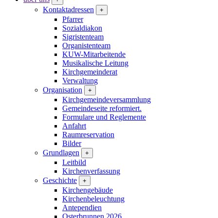
Kontaktadressen
+
Pfarrer
Sozialdiakon
Sigristenteam
Organistenteam
KUW-Mitarbeitende
Musikalische Leitung
Kirchgemeinderat
Verwaltung
Organisation
+
Kirchgemeindeversammlung
Gemeindeseite reformiert.
Formulare und Reglemente
Anfahrt
Raumreservation
Bilder
Grundlagen
+
Leitbild
Kirchenverfassung
Geschichte
+
Kirchengebäude
Kirchenbeleuchtung
Antependien
Osterbrunnen 2026