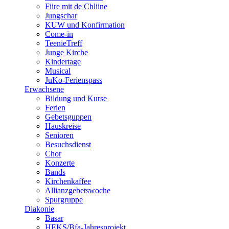
Fiire mit de Chliine
Jungschar
KUW und Konfirmation
Come-in
TeenieTreff
Junge Kirche
Kindertage
Musical
JuKo-Ferienspass
Erwachsene
Bildung und Kurse
Ferien
Gebetsguppen
Hauskreise
Senioren
Besuchsdienst
Chor
Konzerte
Bands
Kirchenkaffee
Allianzgebetswoche
Spurgruppe
Diakonie
Basar
HEKS/Bfa-Jahresprojekt