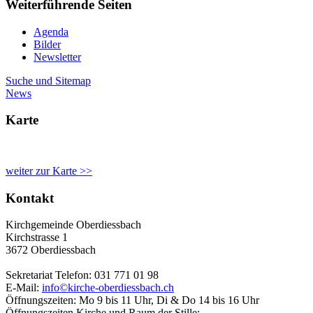
Weiterführende Seiten
Agenda
Bilder
Newsletter
Suche und Sitemap
News
Karte
weiter zur Karte >>
Kontakt
Kirchgemeinde Oberdiessbach
Kirchstrasse 1
3672 Oberdiessbach
Sekretariat Telefon: 031 771 01 98
E-Mail:
info©kirche-oberdiessbach.ch
Öffnungszeiten: Mo 9 bis 11 Uhr, Di & Do 14 bis 16 Uhr
Öffnungszeiten Kirche und Raum der Stille: