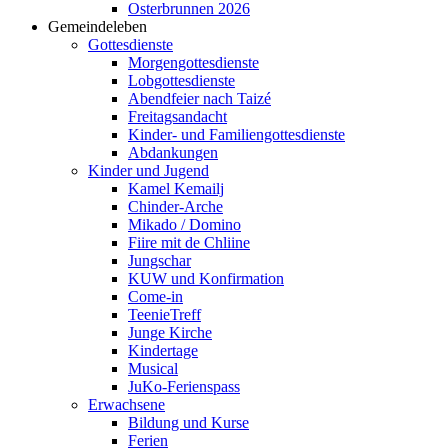
Osterbrunnen 2026
Gemeindeleben
Gottesdienste
Morgengottesdienste
Lobgottesdienste
Abendfeier nach Taizé
Freitagsandacht
Kinder- und Familien­gottesdienste
Abdankungen
Kinder und Jugend
Kamel Kemailj
Chinder-Arche
Mikado / Domino
Fiire mit de Chliine
Jungschar
KUW und Konfirmation
Come-in
TeenieTreff
Junge Kirche
Kindertage
Musical
JuKo-Ferienspass
Erwachsene
Bildung und Kurse
Ferien