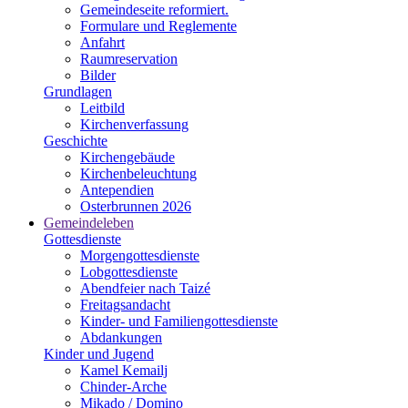
Gemeindeseite reformiert.
Formulare und Reglemente
Anfahrt
Raumreservation
Bilder
Grundlagen
Leitbild
Kirchenverfassung
Geschichte
Kirchengebäude
Kirchenbeleuchtung
Antependien
Osterbrunnen 2026
Gemeindeleben
Gottesdienste
Morgengottesdienste
Lobgottesdienste
Abendfeier nach Taizé
Freitagsandacht
Kinder- und Familien­gottesdienste
Abdankungen
Kinder und Jugend
Kamel Kemailj
Chinder-Arche
Mikado / Domino