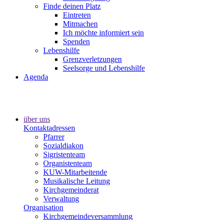
Finde deinen Platz
Eintreten
Mitmachen
Ich möchte informiert sein
Spenden
Lebenshilfe
Grenzverletzungen
Seelsorge und Lebenshilfe
Agenda
über uns
Kontaktadressen
Pfarrer
Sozialdiakon
Sigristenteam
Organistenteam
KUW-Mitarbeitende
Musikalische Leitung
Kirchgemeinderat
Verwaltung
Organisation
Kirchgemeindeversammlung