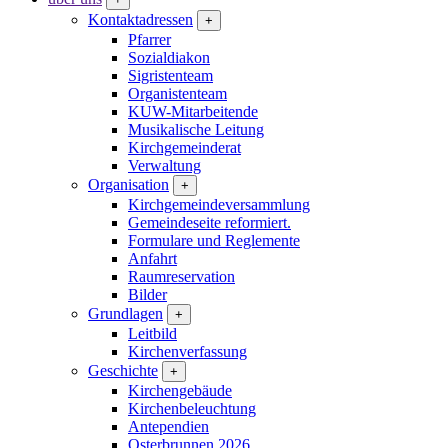
Kontaktadressen
+
Pfarrer
Sozialdiakon
Sigristenteam
Organistenteam
KUW-Mitarbeitende
Musikalische Leitung
Kirchgemeinderat
Verwaltung
Organisation
+
Kirchgemeindeversammlung
Gemeindeseite reformiert.
Formulare und Reglemente
Anfahrt
Raumreservation
Bilder
Grundlagen
+
Leitbild
Kirchenverfassung
Geschichte
+
Kirchengebäude
Kirchenbeleuchtung
Antependien
Osterbrunnen 2026