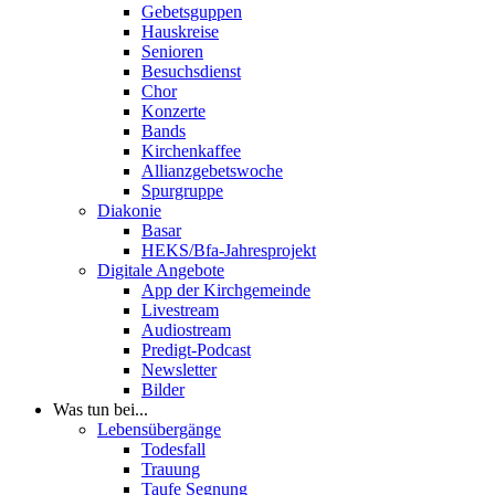
Gebetsguppen
Hauskreise
Senioren
Besuchsdienst
Chor
Konzerte
Bands
Kirchenkaffee
Allianzgebetswoche
Spurgruppe
Diakonie
Basar
HEKS/Bfa-Jahresprojekt
Digitale Angebote
App der Kirchgemeinde
Livestream
Audiostream
Predigt-Podcast
Newsletter
Bilder
Was tun bei...
Lebensübergänge
Todesfall
Trauung
Taufe Segnung