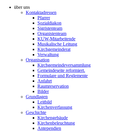
über uns
Kontaktadressen
Pfarrer
Sozialdiakon
Sigristenteam
Organistenteam
KUW-Mitarbeitende
Musikalische Leitung
Kirchgemeinderat
Verwaltung
Organisation
Kirchgemeindeversammlung
Gemeindeseite reformiert.
Formulare und Reglemente
Anfahrt
Raumreservation
Bilder
Grundlagen
Leitbild
Kirchenverfassung
Geschichte
Kirchengebäude
Kirchenbeleuchtung
Antependien