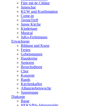
Fiire mit de Chliine
Jungschar
KUW und Konfirmation
Come-in
TeenieTreff
Junge Kirche
Kindertage
Musical
JuKo-Ferienspass
Erwachsene
Bildung und Kurse
Ferien
Gebetsguppen
Hauskreise
Senioren
Besuchsdienst
Chor
Konzerte
Bands
Kirchenkaffee
Allianzgebetswoche
Spurgruppe
Diakonie
Basar
HEKS/Bfa-Jahresprojekt