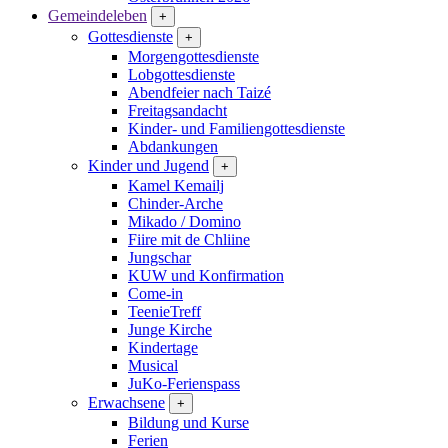
Gemeindeleben
+
Gottesdienste
+
Morgengottesdienste
Lobgottesdienste
Abendfeier nach Taizé
Freitagsandacht
Kinder- und Familien­gottesdienste
Abdankungen
Kinder und Jugend
+
Kamel Kemailj
Chinder-Arche
Mikado / Domino
Fiire mit de Chliine
Jungschar
KUW und Konfirmation
Come-in
TeenieTreff
Junge Kirche
Kindertage
Musical
JuKo-Ferienspass
Erwachsene
+
Bildung und Kurse
Ferien