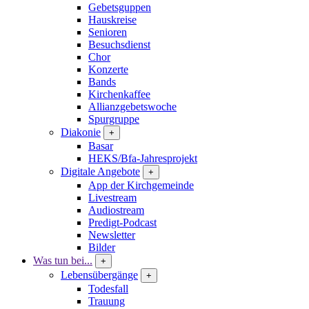
Gebetsguppen
Hauskreise
Senioren
Besuchsdienst
Chor
Konzerte
Bands
Kirchenkaffee
Allianzgebetswoche
Spurgruppe
Diakonie
+
Basar
HEKS/Bfa-Jahresprojekt
Digitale Angebote
+
App der Kirchgemeinde
Livestream
Audiostream
Predigt-Podcast
Newsletter
Bilder
Was tun bei...
+
Lebensübergänge
+
Todesfall
Trauung