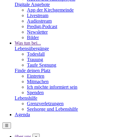
Digitale Angebote
App der Kirchgemeinde
Livestream
Audiostream
Predigt-Podcast
Newsletter
Bilder
Was tun bei...
Lebensübergänge
Todesfall
Trauung
Taufe Segnung
Finde deinen Platz
Eintreten
Mitmachen
Ich möchte informiert sein
Spenden
Lebenshilfe
Grenzverletzungen
Seelsorge und Lebenshilfe
Agenda
☰
über uns
+