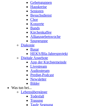
Gebetsguppen
Hauskreise
Senioren
Besuchsdienst
Chor
Konzerte
Bands
Kirchenkaffee
Allianzgebetswoche
Spurgruppe
Diakonie
Basar
HEKS/Bfa-Jahresprojekt
Digitale Angebote
App der Kirchgemeinde
Livestream
Audiostream
Predigt-Podcast
Newsletter
Bilder
Was tun bei...
Lebensübergänge
Todesfall
Trauung
Taufe Segnung