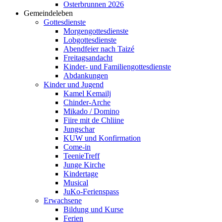
Osterbrunnen 2026
Gemeindeleben
Gottesdienste
Morgengottesdienste
Lobgottesdienste
Abendfeier nach Taizé
Freitagsandacht
Kinder- und Familien­gottesdienste
Abdankungen
Kinder und Jugend
Kamel Kemailj
Chinder-Arche
Mikado / Domino
Fiire mit de Chliine
Jungschar
KUW und Konfirmation
Come-in
TeenieTreff
Junge Kirche
Kindertage
Musical
JuKo-Ferienspass
Erwachsene
Bildung und Kurse
Ferien