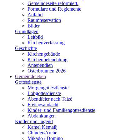
Gemeindeseite reformiert.
Formulare und Reglemente
Anfahrt
Raumreservation
Bilder
Grundlagen
Leitbild
Kirchenverfassung
Geschichte
Kirchengebäude
Kirchenbeleuchtung
Antependien
Osterbrunnen 2026
Gemeindeleben
Gottesdienste
Morgengottesdienste
Lobgottesdienste
Abendfeier nach Taizé
Freitagsandacht
Kinder- und Familien­gottesdienste
Abdankungen
Kinder und Jugend
Kamel Kemailj
Chinder-Arche
Mikado / Domino