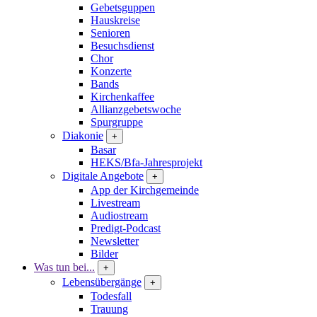
Gebetsguppen
Hauskreise
Senioren
Besuchsdienst
Chor
Konzerte
Bands
Kirchenkaffee
Allianzgebetswoche
Spurgruppe
Diakonie
+
Basar
HEKS/Bfa-Jahresprojekt
Digitale Angebote
+
App der Kirchgemeinde
Livestream
Audiostream
Predigt-Podcast
Newsletter
Bilder
Was tun bei...
+
Lebensübergänge
+
Todesfall
Trauung