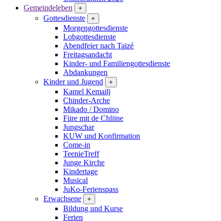
Gemeindeleben
+
Gottesdienste
+
Morgengottesdienste
Lobgottesdienste
Abendfeier nach Taizé
Freitagsandacht
Kinder- und Familien­gottesdienste
Abdankungen
Kinder und Jugend
+
Kamel Kemailj
Chinder-Arche
Mikado / Domino
Fiire mit de Chliine
Jungschar
KUW und Konfirmation
Come-in
TeenieTreff
Junge Kirche
Kindertage
Musical
JuKo-Ferienspass
Erwachsene
+
Bildung und Kurse
Ferien