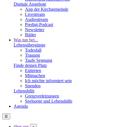
Digitale Angebote
App der Kirchgemeinde
Livestream
Audiostream
Predigt-Podcast
Newsletter
Bilder
Was tun bei...
Lebensübergänge
Todesfall
Trauung
Taufe Segnung
Finde deinen Platz
Eintreten
Mitmachen
Ich möchte informiert sein
Spenden
Lebenshilfe
Grenzverletzungen
Seelsorge und Lebenshilfe
Agenda
☰
über uns
+