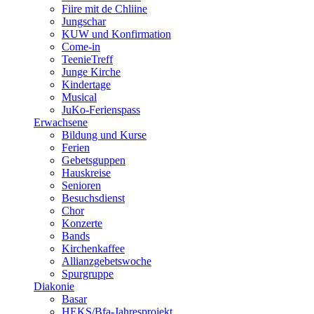
Fiire mit de Chliine
Jungschar
KUW und Konfirmation
Come-in
TeenieTreff
Junge Kirche
Kindertage
Musical
JuKo-Ferienspass
Erwachsene
Bildung und Kurse
Ferien
Gebetsguppen
Hauskreise
Senioren
Besuchsdienst
Chor
Konzerte
Bands
Kirchenkaffee
Allianzgebetswoche
Spurgruppe
Diakonie
Basar
HEKS/Bfa-Jahresprojekt