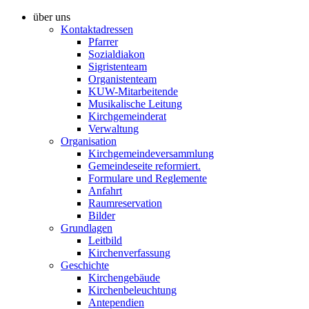
über uns
Kontaktadressen
Pfarrer
Sozialdiakon
Sigristenteam
Organistenteam
KUW-Mitarbeitende
Musikalische Leitung
Kirchgemeinderat
Verwaltung
Organisation
Kirchgemeindeversammlung
Gemeindeseite reformiert.
Formulare und Reglemente
Anfahrt
Raumreservation
Bilder
Grundlagen
Leitbild
Kirchenverfassung
Geschichte
Kirchengebäude
Kirchenbeleuchtung
Antependien