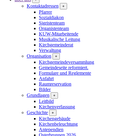
Kontaktadressen
+
Pfarrer
Sozialdiakon
Sigristenteam
Organistenteam
KUW-Mitarbeitende
Musikalische Leitung
Kirchgemeinderat
Verwaltung
Organisation
+
Kirchgemeindeversammlung
Gemeindeseite reformiert.
Formulare und Reglemente
Anfahrt
Raumreservation
Bilder
Grundlagen
+
Leitbild
Kirchenverfassung
Geschichte
+
Kirchengebäude
Kirchenbeleuchtung
Antependien
Osterbrunnen 2026