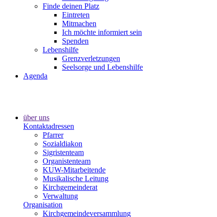
Finde deinen Platz
Eintreten
Mitmachen
Ich möchte informiert sein
Spenden
Lebenshilfe
Grenzverletzungen
Seelsorge und Lebenshilfe
Agenda
über uns
Kontaktadressen
Pfarrer
Sozialdiakon
Sigristenteam
Organistenteam
KUW-Mitarbeitende
Musikalische Leitung
Kirchgemeinderat
Verwaltung
Organisation
Kirchgemeindeversammlung