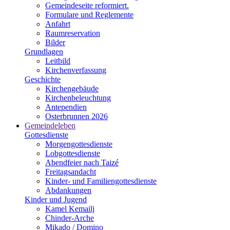
Gemeindeseite reformiert.
Formulare und Reglemente
Anfahrt
Raumreservation
Bilder
Grundlagen
Leitbild
Kirchenverfassung
Geschichte
Kirchengebäude
Kirchenbeleuchtung
Antependien
Osterbrunnen 2026
Gemeindeleben
Gottesdienste
Morgengottesdienste
Lobgottesdienste
Abendfeier nach Taizé
Freitagsandacht
Kinder- und Familien­gottesdienste
Abdankungen
Kinder und Jugend
Kamel Kemailj
Chinder-Arche
Mikado / Domino