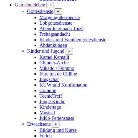
Gemeindeleben
+
Gottesdienste
+
Morgengottesdienste
Lobgottesdienste
Abendfeier nach Taizé
Freitagsandacht
Kinder- und Familien­gottesdienste
Abdankungen
Kinder und Jugend
+
Kamel Kemailj
Chinder-Arche
Mikado / Domino
Fiire mit de Chliine
Jungschar
KUW und Konfirmation
Come-in
TeenieTreff
Junge Kirche
Kindertage
Musical
JuKo-Ferienspass
Erwachsene
+
Bildung und Kurse
Ferien