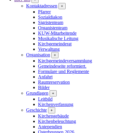
Kontaktadressen
+
Pfarrer
Sozialdiakon
Sigristenteam
Organistenteam
KUW-Mitarbeitende
Musikalische Leitung
Kirchgemeinderat
Verwaltung
Organisation
+
Kirchgemeindeversammlung
Gemeindeseite reformiert.
Formulare und Reglemente
Anfahrt
Raumreservation
Bilder
Grundlagen
+
Leitbild
Kirchenverfassung
Geschichte
+
Kirchengebäude
Kirchenbeleuchtung
Antependien
Osterbrunnen 2026