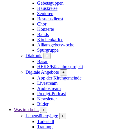
Gebetsguppen
Hauskreise
Senioren
Besuchsdienst
Chor
Konzerte
Bands
Kirchenkaffee
Allianzgebetswoche
Spurgruppe
Diakonie
+
Basar
HEKS/Bfa-Jahresprojekt
Digitale Angebote
+
App der Kirchgemeinde
Livestream
Audiostream
Predigt-Podcast
Newsletter
Bilder
Was tun bei...
+
Lebensübergänge
+
Todesfall
Trauung