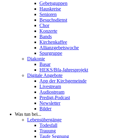
Gebetsguppen
Hauskreise
Senioren
Besuchsdienst
Chor
Konzerte
Bands
Kirchenkaffee
Allianzgebetswoche
Spurgruppe
Diakonie
Basar
HEKS/Bfa-Jahresprojekt
Digitale Angebote
App der Kirchgemeinde
Livestream
Audiostream
Predigt-Podcast
Newsletter
Bilder
Was tun bei...
Lebensübergänge
Todesfall
Trauung
Taufe Segnung