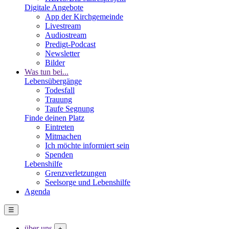
Digitale Angebote
App der Kirchgemeinde
Livestream
Audiostream
Predigt-Podcast
Newsletter
Bilder
Was tun bei...
Lebensübergänge
Todesfall
Trauung
Taufe Segnung
Finde deinen Platz
Eintreten
Mitmachen
Ich möchte informiert sein
Spenden
Lebenshilfe
Grenzverletzungen
Seelsorge und Lebenshilfe
Agenda
☰
über uns
+