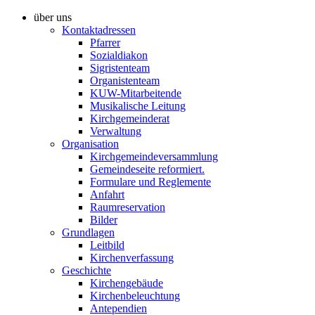
über uns
Kontaktadressen
Pfarrer
Sozialdiakon
Sigristenteam
Organistenteam
KUW-Mitarbeitende
Musikalische Leitung
Kirchgemeinderat
Verwaltung
Organisation
Kirchgemeindeversammlung
Gemeindeseite reformiert.
Formulare und Reglemente
Anfahrt
Raumreservation
Bilder
Grundlagen
Leitbild
Kirchenverfassung
Geschichte
Kirchengebäude
Kirchenbeleuchtung
Antependien