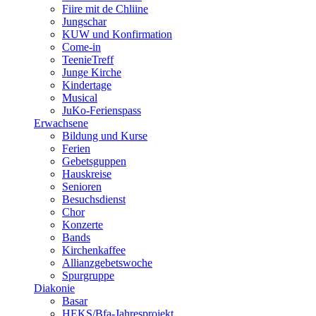
Fiire mit de Chliine
Jungschar
KUW und Konfirmation
Come-in
TeenieTreff
Junge Kirche
Kindertage
Musical
JuKo-Ferienspass
Erwachsene
Bildung und Kurse
Ferien
Gebetsguppen
Hauskreise
Senioren
Besuchsdienst
Chor
Konzerte
Bands
Kirchenkaffee
Allianzgebetswoche
Spurgruppe
Diakonie
Basar
HEKS/Bfa-Jahresprojekt