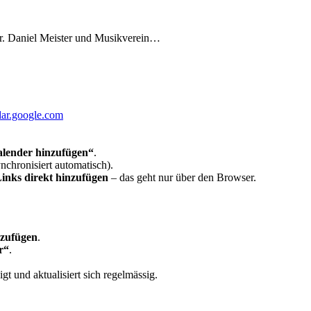
Pfr. Daniel Meister und Musikverein…
dar.google.com
lender hinzufügen“
.
chronisiert automatisch).
inks direkt hinzufügen
– das geht nur über den Browser.
nzufügen
.
r“
.
t und aktualisiert sich regelmässig.