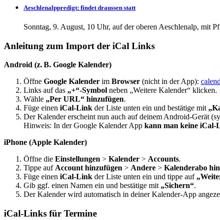
Aeschlenalppredigt: findet draussen statt
Sonntag, 9. August, 10 Uhr, auf der oberen Aeschlenalp, mit 
Anleitung zum Import der iCal Links
Android (z. B. Google Kalender)
Öffne
Google Kalender
im
Browser
(nicht in der App):
calen
Links auf das
„+“-Symbol
neben „Weitere Kalender“ klicken.
Wähle
„Per URL“ hinzufügen
.
Füge einen
iCal-Link
der Liste unten ein und bestätige mit
„Ka
Der Kalender erscheint nun auch auf deinem Android-Gerät (syn
Hinweis: In der Google Kalender App
kann man keine iCal-L
iPhone (Apple Kalender)
Öffne die
Einstellungen
>
Kalender
>
Accounts
.
Tippe auf
Account hinzufügen
>
Andere
>
Kalenderabo hi
Füge einen
iCal-Link
der Liste unten ein und tippe auf
„Weite
Gib ggf. einen Namen ein und bestätige mit
„Sichern“
.
Der Kalender wird automatisch in deiner Kalender-App angezeig
iCal-Links für Termine